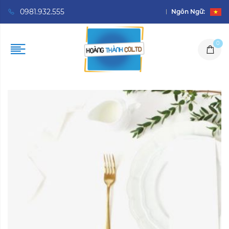
0981.932.555
Ngôn Ngữ:
0