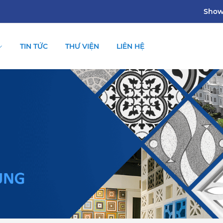
Sho
TIN TỨC
THƯ VIỆN
LIÊN HỆ