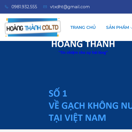
0981.932.555
vtxdht@gmail.com
TRANG CHỦ
SẢN PHẨM